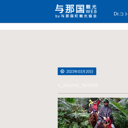
Dr.
2023年03月20日
u_hourse_farm03