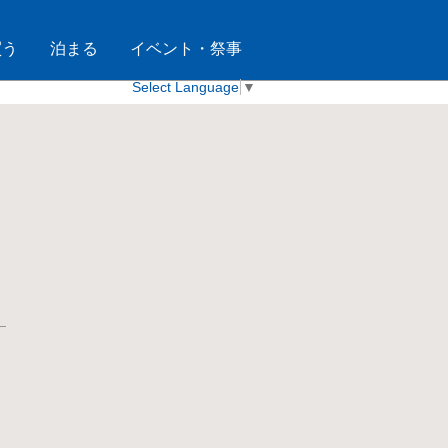
買う
泊まる
イベント・祭事
Select Language
▼