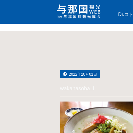
Dr.
2022年10月01日
wakanasoba_l