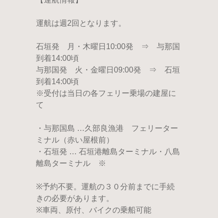
運航は週2回となります。
石垣発 月・木曜日10:00発 ⇒ 与那国
到着14:00頃
与那国発 火・金曜日09:00発 ⇒ 石垣
到着14:00頃
※受付は当日の各フェリー乗場の建屋に
て
・与那国島 …久部良漁港 フェリーター
ミナル（赤い屋根前）
・石垣発 … 石垣港離島ターミナル・八島
離島ターミナル ※
※予約不要。運航の３０分前までに手続
きの必要があります。
※車両、原付、バイクの乗船可能