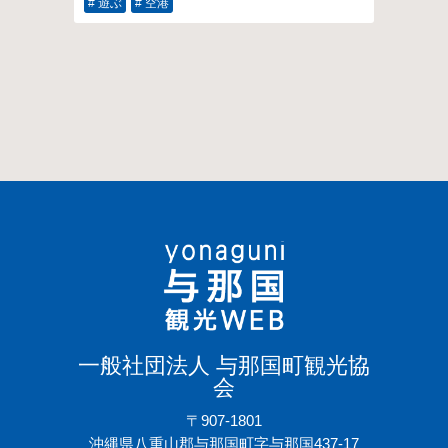
# 遊ぶ
# 空港
一般社団法人 与那国町観光協
会
〒907-1801
沖縄県八重山郡与那国町字与那国437-17