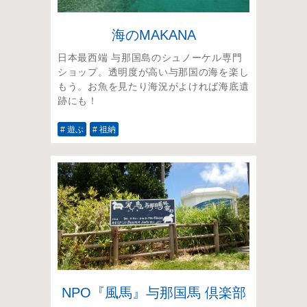
海のMAKANA
日本最西端 与那国島のシュノーケル専門
ショップ。透明度が高い与那国の海を楽し
もう。お魚を見たり海況がよければ海底遺
跡にも！
# 遊ぶ
# 祖納
NPO『風馬』与那国馬 倶楽部