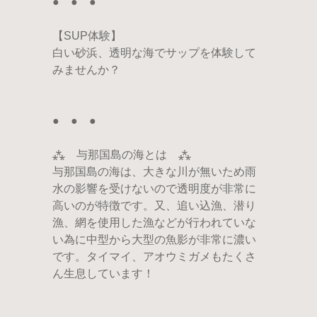
● ● ●
【SUP体験】
白い砂浜、透明な海でサップを体験して
みませんか？
● ● ●
⁂ 与那国島の海とは ⁂
与那国島の海は、大きな川が無いため雨
水の影響を受けないので透明度が非常に
高いのが特徴です。又、追い込漁、潜り
漁、網を使用した漁などが行われていな
い為に中型から大型の魚影が非常に濃い
です。タイマイ、アオウミガメもたくさ
ん生息しています！