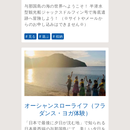
与那国島の海の世界へようこそ！ 半潜水
型観光船ジャックスドルフィン号で海底遺
跡へ冒険しよう！ （※サイトやメールか
らのお申し込みはできません※）
# 見る
# 遊ぶ
# 祖納
オーシャンスローライフ（フラ
ダンス・ヨガ体験）
「日本で最後に夕日が沈む地」で知られる
日本最西端の与那国島にて、美しい夕日を