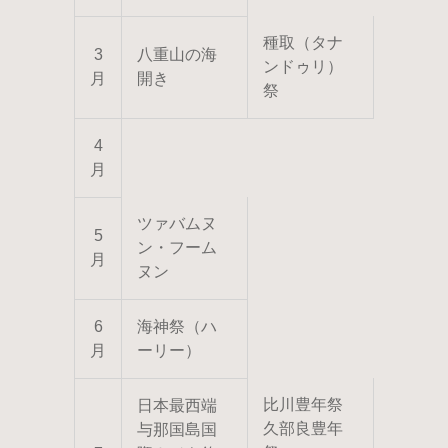
種取（タナ
3
八重山の海
ンドゥリ）
月
開き
祭
4
月
ツァバムヌ
5
ン・フーム
月
ヌン
6
海神祭（ハ
月
ーリー）
比川豊年祭
日本最西端
久部良豊年
与那国島国