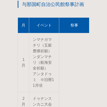
与那国町自治公民館祭事計画
月
イベント
祭事
ンマナガマ
チリ（五穀
豊穣祈願）
ンダンマチ
1
リ（航海安
月
全祈願）
アンタドゥ
ミ ※旧暦1
1月頃
2
ドゥナンス
月
ンカニ大会