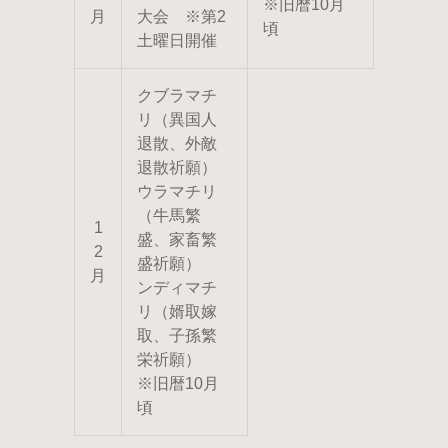
※旧暦10月
月
大会 ※第2
頃
土曜日開催
クブラマチ
リ（異国人
退散、外敵
退散祈願）
ウラマチリ
（牛馬繁
1
盛、家畜繁
2
盛祈願）
月
ンディマチ
リ（婿取嫁
取、子孫繁
栄祈願）
※旧暦10月
頃